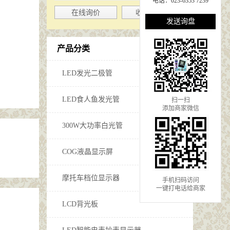
电话：023-6353 7239
在线询价
收藏该企业
发送询盘
产品分类
LED发光二极管
LED食人鱼发光管
扫一扫
添加商家微信
300W大功率白光管
COG液晶显示屏
摩托车档位显示器
手机扫码访问
一键打电话给商家
LCD背光板